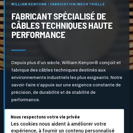
WILLIAM KENYON® / FABRICATION INDUSTRIELLE
FABRICANT SPÉCIALISÉ DE
CÂBLES TECHNIQUES HAUTE
PERFORMANCE
Depuis plus d’un siècle, William Kenyon® conçoit et
fabrique des câbles techniques destinés aux
environnements industriels les plus exigeants. Notre
savoir-faire s’appuie sur une exigence constante de
précision, de durabilité et de stabilité de
performance.
Nous respectons votre vie privée
Pensés pour l’industrie des pâtes et papiers ainsi que
Les cookies nous aident à améliorer votre
pour d’autres applications industrielles critiques, nos
expérience, à fournir un contenu personnalisé
câbles sont développés pour résister aux vitesses