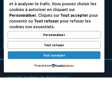
et à analyser le trafic. Vous pouvez choisir les
élevées, aux tensions extrêmes et aux conditions
cookies à autoriser en cliquant sur
d’exploitation les plus rigoureuses, tout en assurant
Personnaliser
. Cliquez sur
Tout accepter
pour
une fiabilité constante.
consentir ou
Tout refuser
pour refuser les
cookies non essentiels.
Personnaliser
DEMANDER UNE SOUMISSION
Tout refuser
Tout accepter
Propulsé par
[ NOTRE GAMME DE PRODUITS ]
CÂBLES PASSEURS
POUR MACHINES
À PAPIER