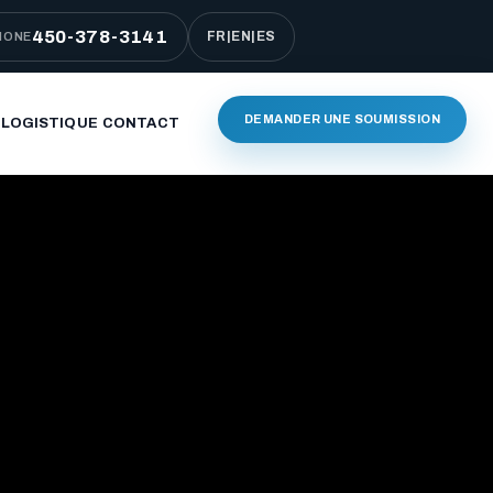
450-378-3141
FR
|
EN
|
ES
HONE
DEMANDER UNE SOUMISSION
 LOGISTIQUE
CONTACT