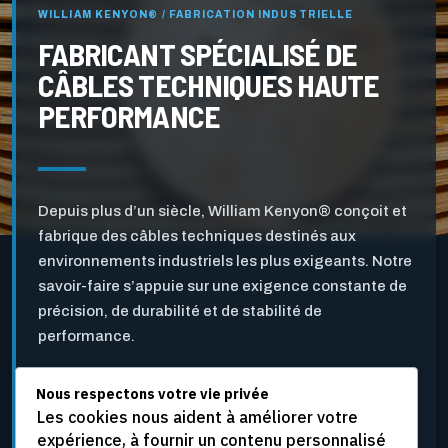
WILLIAM KENYON® / FABRICATION INDUSTRIELLE
FABRICANT SPÉCIALISÉ DE
CÂBLES TECHNIQUES HAUTE
PERFORMANCE
Depuis plus d’un siècle, William Kenyon® conçoit et
fabrique des câbles techniques destinés aux
environnements industriels les plus exigeants. Notre
savoir-faire s’appuie sur une exigence constante de
précision, de durabilité et de stabilité de
performance.
Nous respectons votre vie privée
Pensés pour l’industrie des pâtes et papiers ainsi que
Les cookies nous aident à améliorer votre
pour d’autres applications industrielles critiques, nos
expérience, à fournir un contenu personnalisé
câbles sont développés pour résister aux vitesses