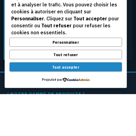
et à analyser le trafic. Vous pouvez choisir les
élevées, aux tensions extrêmes et aux conditions
cookies à autoriser en cliquant sur
d’exploitation les plus rigoureuses, tout en assurant
Personnaliser
. Cliquez sur
Tout accepter
pour
une fiabilité constante.
consentir ou
Tout refuser
pour refuser les
cookies non essentiels.
Personnaliser
DEMANDER UNE SOUMISSION
Tout refuser
Tout accepter
Propulsé par
[ NOTRE GAMME DE PRODUITS ]
CÂBLES PASSEURS
POUR MACHINES
À PAPIER