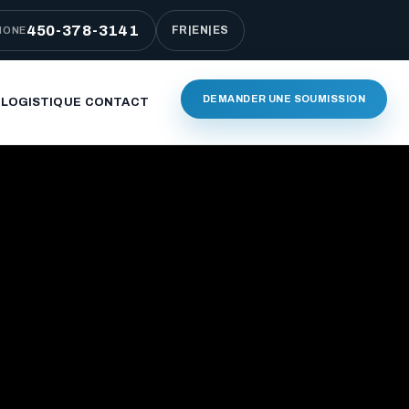
450-378-3141
FR
|
EN
|
ES
HONE
DEMANDER UNE SOUMISSION
 LOGISTIQUE
CONTACT