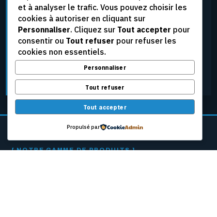
et à analyser le trafic. Vous pouvez choisir les
élevées, aux tensions extrêmes et aux conditions
cookies à autoriser en cliquant sur
d’exploitation les plus rigoureuses, tout en assurant
Personnaliser
. Cliquez sur
Tout accepter
pour
une fiabilité constante.
consentir ou
Tout refuser
pour refuser les
cookies non essentiels.
Personnaliser
DEMANDER UNE SOUMISSION
Tout refuser
Tout accepter
Propulsé par
[ NOTRE GAMME DE PRODUITS ]
CÂBLES PASSEURS
POUR MACHINES
À PAPIER