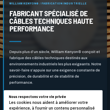
WILLIAM KENYON® / FABRICATION INDUSTRIELLE
FABRICANT SPÉCIALISÉ DE
CÂBLES TECHNIQUES HAUTE
PERFORMANCE
Depuis plus d’un siècle, William Kenyon® conçoit et
fabrique des câbles techniques destinés aux
environnements industriels les plus exigeants. Notre
savoir-faire s’appuie sur une exigence constante de
précision, de durabilité et de stabilité de
performance.
Nous respectons votre vie privée
Pensés pour l’industrie des pâtes et papiers ainsi que
Les cookies nous aident à améliorer votre
pour d’autres applications industrielles critiques, nos
expérience, à fournir un contenu personnalisé
câbles sont développés pour résister aux vitesses