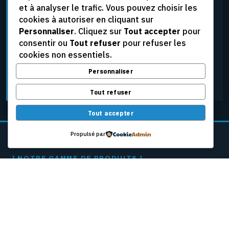
et à analyser le trafic. Vous pouvez choisir les
élevées, aux tensions extrêmes et aux conditions
cookies à autoriser en cliquant sur
d’exploitation les plus rigoureuses, tout en assurant
Personnaliser
. Cliquez sur
Tout accepter
pour
une fiabilité constante.
consentir ou
Tout refuser
pour refuser les
cookies non essentiels.
Personnaliser
DEMANDER UNE SOUMISSION
Tout refuser
Tout accepter
Propulsé par
[ NOTRE GAMME DE PRODUITS ]
CÂBLES PASSEURS
POUR MACHINES
À PAPIER