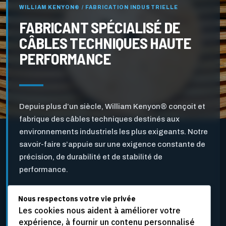
WILLIAM KENYON® / FABRICATION INDUSTRIELLE
FABRICANT SPÉCIALISÉ DE
CÂBLES TECHNIQUES HAUTE
PERFORMANCE
Depuis plus d’un siècle, William Kenyon® conçoit et
fabrique des câbles techniques destinés aux
environnements industriels les plus exigeants. Notre
savoir-faire s’appuie sur une exigence constante de
précision, de durabilité et de stabilité de
performance.
Nous respectons votre vie privée
Pensés pour l’industrie des pâtes et papiers ainsi que
Les cookies nous aident à améliorer votre
pour d’autres applications industrielles critiques, nos
expérience, à fournir un contenu personnalisé
câbles sont développés pour résister aux vitesses