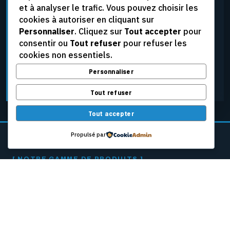
et à analyser le trafic. Vous pouvez choisir les
élevées, aux tensions extrêmes et aux conditions
cookies à autoriser en cliquant sur
d’exploitation les plus rigoureuses, tout en assurant
Personnaliser
. Cliquez sur
Tout accepter
pour
une fiabilité constante.
consentir ou
Tout refuser
pour refuser les
cookies non essentiels.
Personnaliser
DEMANDER UNE SOUMISSION
Tout refuser
Tout accepter
Propulsé par
[ NOTRE GAMME DE PRODUITS ]
CÂBLES PASSEURS
POUR MACHINES
À PAPIER