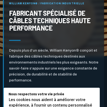
WILLIAM KENYON® / FABRICATION INDUSTRIELLE
FABRICANT SPÉCIALISÉ DE
CÂBLES TECHNIQUES HAUTE
PERFORMANCE
Depuis plus d’un siècle, William Kenyon® conçoit et
fabrique des câbles techniques destinés aux
environnements industriels les plus exigeants. Notre
savoir-faire s’appuie sur une exigence constante de
précision, de durabilité et de stabilité de
performance.
Nous respectons votre vie privée
Pensés pour l’industrie des pâtes et papiers ainsi que
Les cookies nous aident à améliorer votre
pour d’autres applications industrielles critiques, nos
expérience, à fournir un contenu personnalisé
câbles sont développés pour résister aux vitesses