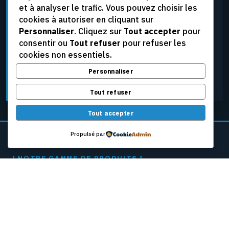
et à analyser le trafic. Vous pouvez choisir les
élevées, aux tensions extrêmes et aux conditions
cookies à autoriser en cliquant sur
d’exploitation les plus rigoureuses, tout en assurant
Personnaliser
. Cliquez sur
Tout accepter
pour
une fiabilité constante.
consentir ou
Tout refuser
pour refuser les
cookies non essentiels.
Personnaliser
DEMANDER UNE SOUMISSION
Tout refuser
Tout accepter
Propulsé par
[ NOTRE GAMME DE PRODUITS ]
CÂBLES PASSEURS
POUR MACHINES
À PAPIER