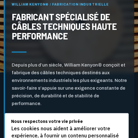
WILLIAM KENYON® / FABRICATION INDUSTRIELLE
FABRICANT SPÉCIALISÉ DE
CÂBLES TECHNIQUES HAUTE
PERFORMANCE
Depuis plus d’un siècle, William Kenyon® conçoit et
fabrique des câbles techniques destinés aux
environnements industriels les plus exigeants. Notre
savoir-faire s’appuie sur une exigence constante de
précision, de durabilité et de stabilité de
performance.
Nous respectons votre vie privée
Pensés pour l’industrie des pâtes et papiers ainsi que
Les cookies nous aident à améliorer votre
pour d’autres applications industrielles critiques, nos
expérience, à fournir un contenu personnalisé
câbles sont développés pour résister aux vitesses