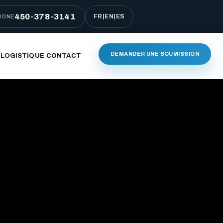
450-378-3141
FR
|
EN
|
ES
HONE
DEMANDER UNE SOUMISSION
 LOGISTIQUE
CONTACT