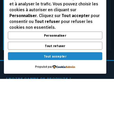
et à analyser le trafic. Vous pouvez choisir les
élevées, aux tensions extrêmes et aux conditions
cookies à autoriser en cliquant sur
d’exploitation les plus rigoureuses, tout en assurant
Personnaliser
. Cliquez sur
Tout accepter
pour
une fiabilité constante.
consentir ou
Tout refuser
pour refuser les
cookies non essentiels.
Personnaliser
DEMANDER UNE SOUMISSION
Tout refuser
Tout accepter
Propulsé par
[ NOTRE GAMME DE PRODUITS ]
CÂBLES PASSEURS
POUR MACHINES
À PAPIER