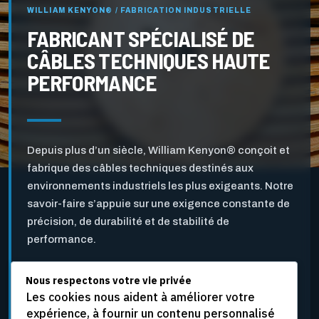
WILLIAM KENYON® / FABRICATION INDUSTRIELLE
FABRICANT SPÉCIALISÉ DE
CÂBLES TECHNIQUES HAUTE
PERFORMANCE
Depuis plus d’un siècle, William Kenyon® conçoit et
fabrique des câbles techniques destinés aux
environnements industriels les plus exigeants. Notre
savoir-faire s’appuie sur une exigence constante de
précision, de durabilité et de stabilité de
performance.
Nous respectons votre vie privée
Pensés pour l’industrie des pâtes et papiers ainsi que
Les cookies nous aident à améliorer votre
pour d’autres applications industrielles critiques, nos
expérience, à fournir un contenu personnalisé
câbles sont développés pour résister aux vitesses