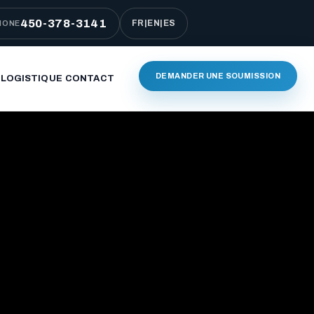
450-378-3141
FR
|
EN
|
ES
HONE
DEMANDER UNE SOUMISSION
 LOGISTIQUE
CONTACT