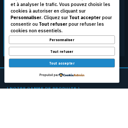
et à analyser le trafic. Vous pouvez choisir les
élevées, aux tensions extrêmes et aux conditions
cookies à autoriser en cliquant sur
d’exploitation les plus rigoureuses, tout en assurant
Personnaliser
. Cliquez sur
Tout accepter
pour
une fiabilité constante.
consentir ou
Tout refuser
pour refuser les
cookies non essentiels.
Personnaliser
DEMANDER UNE SOUMISSION
Tout refuser
Tout accepter
Propulsé par
[ NOTRE GAMME DE PRODUITS ]
CÂBLES PASSEURS
POUR MACHINES
À PAPIER