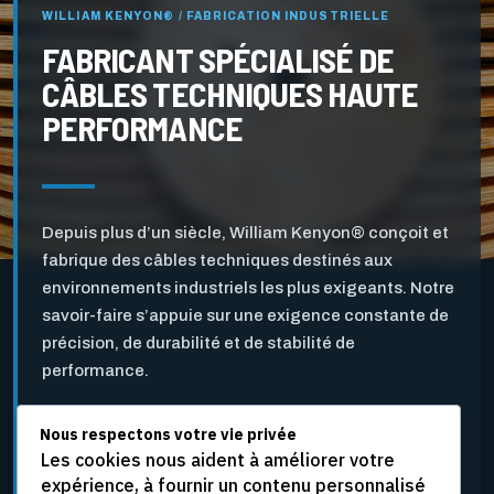
WILLIAM KENYON® / FABRICATION INDUSTRIELLE
FABRICANT SPÉCIALISÉ DE
CÂBLES TECHNIQUES HAUTE
PERFORMANCE
Depuis plus d’un siècle, William Kenyon® conçoit et
fabrique des câbles techniques destinés aux
environnements industriels les plus exigeants. Notre
savoir-faire s’appuie sur une exigence constante de
précision, de durabilité et de stabilité de
performance.
Nous respectons votre vie privée
Pensés pour l’industrie des pâtes et papiers ainsi que
Les cookies nous aident à améliorer votre
pour d’autres applications industrielles critiques, nos
expérience, à fournir un contenu personnalisé
câbles sont développés pour résister aux vitesses