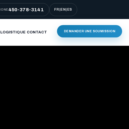
450-378-3141
FR
|
EN
|
ES
HONE
DEMANDER UNE SOUMISSION
 LOGISTIQUE
CONTACT