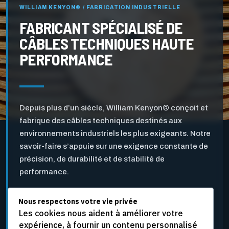
WILLIAM KENYON® / FABRICATION INDUSTRIELLE
FABRICANT SPÉCIALISÉ DE
CÂBLES TECHNIQUES HAUTE
PERFORMANCE
Depuis plus d’un siècle, William Kenyon® conçoit et
fabrique des câbles techniques destinés aux
environnements industriels les plus exigeants. Notre
savoir-faire s’appuie sur une exigence constante de
précision, de durabilité et de stabilité de
performance.
Nous respectons votre vie privée
Pensés pour l’industrie des pâtes et papiers ainsi que
Les cookies nous aident à améliorer votre
pour d’autres applications industrielles critiques, nos
expérience, à fournir un contenu personnalisé
câbles sont développés pour résister aux vitesses