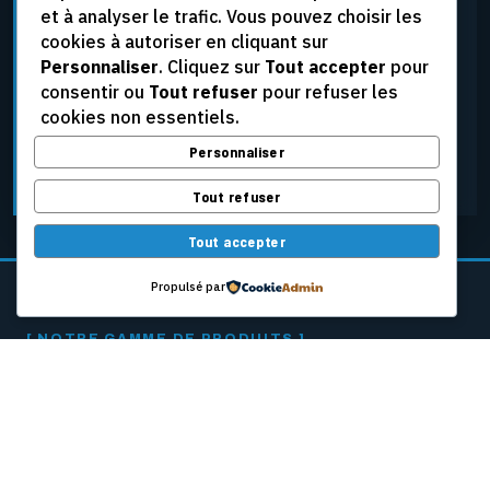
et à analyser le trafic. Vous pouvez choisir les
élevées, aux tensions extrêmes et aux conditions
cookies à autoriser en cliquant sur
d’exploitation les plus rigoureuses, tout en assurant
Personnaliser
. Cliquez sur
Tout accepter
pour
une fiabilité constante.
consentir ou
Tout refuser
pour refuser les
cookies non essentiels.
Personnaliser
DEMANDER UNE SOUMISSION
Tout refuser
Tout accepter
Propulsé par
[ NOTRE GAMME DE PRODUITS ]
CÂBLES PASSEURS
POUR MACHINES
À PAPIER