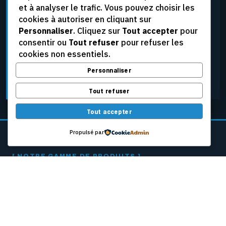
et à analyser le trafic. Vous pouvez choisir les
élevées, aux tensions extrêmes et aux conditions
cookies à autoriser en cliquant sur
d’exploitation les plus rigoureuses, tout en assurant
Personnaliser
. Cliquez sur
Tout accepter
pour
une fiabilité constante.
consentir ou
Tout refuser
pour refuser les
cookies non essentiels.
Personnaliser
DEMANDER UNE SOUMISSION
Tout refuser
Tout accepter
Propulsé par
[ NOTRE GAMME DE PRODUITS ]
CÂBLES PASSEURS
POUR MACHINES
À PAPIER