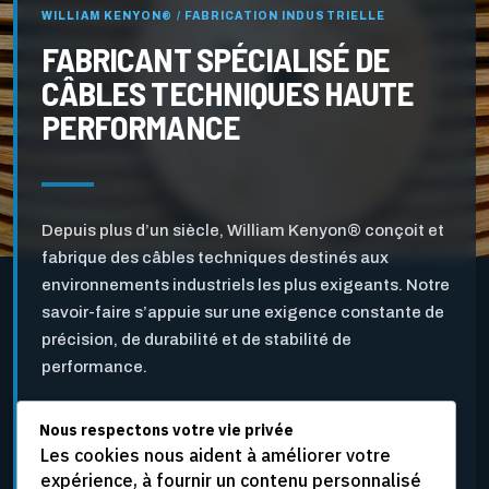
WILLIAM KENYON® / FABRICATION INDUSTRIELLE
FABRICANT SPÉCIALISÉ DE
CÂBLES TECHNIQUES HAUTE
PERFORMANCE
Depuis plus d’un siècle, William Kenyon® conçoit et
fabrique des câbles techniques destinés aux
environnements industriels les plus exigeants. Notre
savoir-faire s’appuie sur une exigence constante de
précision, de durabilité et de stabilité de
performance.
Nous respectons votre vie privée
Pensés pour l’industrie des pâtes et papiers ainsi que
Les cookies nous aident à améliorer votre
pour d’autres applications industrielles critiques, nos
expérience, à fournir un contenu personnalisé
câbles sont développés pour résister aux vitesses