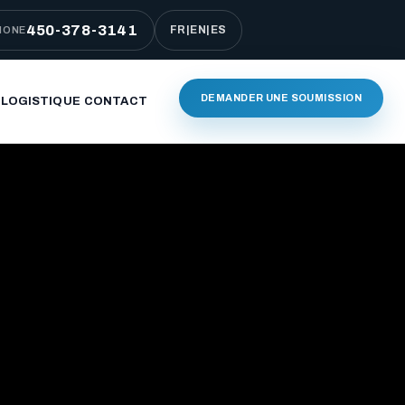
450-378-3141
FR
|
EN
|
ES
HONE
DEMANDER UNE SOUMISSION
 LOGISTIQUE
CONTACT