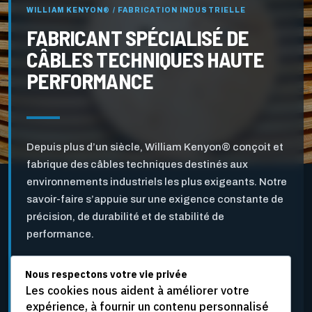
WILLIAM KENYON® / FABRICATION INDUSTRIELLE
FABRICANT SPÉCIALISÉ DE
CÂBLES TECHNIQUES HAUTE
PERFORMANCE
Depuis plus d’un siècle, William Kenyon® conçoit et
fabrique des câbles techniques destinés aux
environnements industriels les plus exigeants. Notre
savoir-faire s’appuie sur une exigence constante de
précision, de durabilité et de stabilité de
performance.
Nous respectons votre vie privée
Pensés pour l’industrie des pâtes et papiers ainsi que
Les cookies nous aident à améliorer votre
pour d’autres applications industrielles critiques, nos
expérience, à fournir un contenu personnalisé
câbles sont développés pour résister aux vitesses