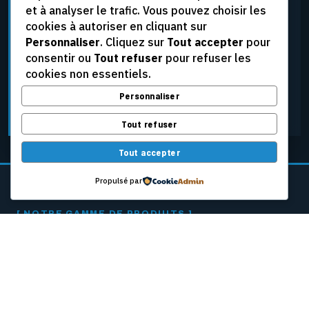
et à analyser le trafic. Vous pouvez choisir les
élevées, aux tensions extrêmes et aux conditions
cookies à autoriser en cliquant sur
d’exploitation les plus rigoureuses, tout en assurant
Personnaliser
. Cliquez sur
Tout accepter
pour
une fiabilité constante.
consentir ou
Tout refuser
pour refuser les
cookies non essentiels.
Personnaliser
DEMANDER UNE SOUMISSION
Tout refuser
Tout accepter
Propulsé par
[ NOTRE GAMME DE PRODUITS ]
CÂBLES PASSEURS
POUR MACHINES
À PAPIER