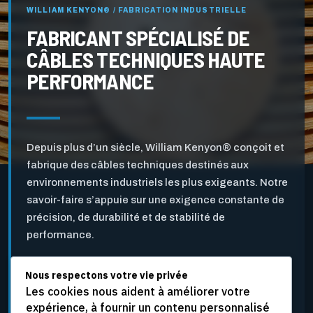
WILLIAM KENYON® / FABRICATION INDUSTRIELLE
FABRICANT SPÉCIALISÉ DE
CÂBLES TECHNIQUES HAUTE
PERFORMANCE
Depuis plus d’un siècle, William Kenyon® conçoit et
fabrique des câbles techniques destinés aux
environnements industriels les plus exigeants. Notre
savoir-faire s’appuie sur une exigence constante de
précision, de durabilité et de stabilité de
performance.
Nous respectons votre vie privée
Pensés pour l’industrie des pâtes et papiers ainsi que
Les cookies nous aident à améliorer votre
pour d’autres applications industrielles critiques, nos
expérience, à fournir un contenu personnalisé
câbles sont développés pour résister aux vitesses