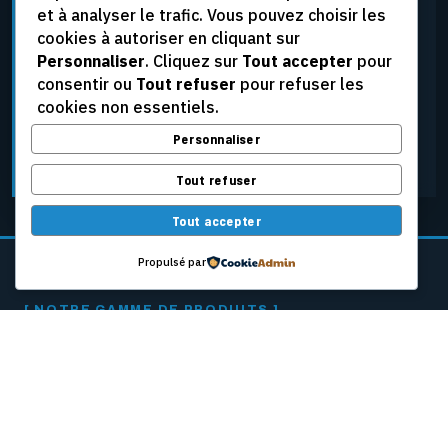
et à analyser le trafic. Vous pouvez choisir les
élevées, aux tensions extrêmes et aux conditions
cookies à autoriser en cliquant sur
d’exploitation les plus rigoureuses, tout en assurant
Personnaliser
. Cliquez sur
Tout accepter
pour
une fiabilité constante.
consentir ou
Tout refuser
pour refuser les
cookies non essentiels.
Personnaliser
DEMANDER UNE SOUMISSION
Tout refuser
Tout accepter
Propulsé par
[ NOTRE GAMME DE PRODUITS ]
CÂBLES PASSEURS
POUR MACHINES
À PAPIER