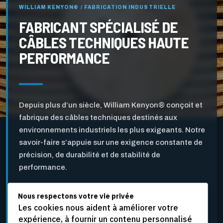
WILLIAM KENYON® / FABRICATION INDUSTRIELLE
FABRICANT SPÉCIALISÉ DE
CÂBLES TECHNIQUES HAUTE
PERFORMANCE
Depuis plus d’un siècle, William Kenyon® conçoit et
fabrique des câbles techniques destinés aux
environnements industriels les plus exigeants. Notre
savoir-faire s’appuie sur une exigence constante de
précision, de durabilité et de stabilité de
performance.
Nous respectons votre vie privée
Pensés pour l’industrie des pâtes et papiers ainsi que
Les cookies nous aident à améliorer votre
pour d’autres applications industrielles critiques, nos
expérience, à fournir un contenu personnalisé
câbles sont développés pour résister aux vitesses