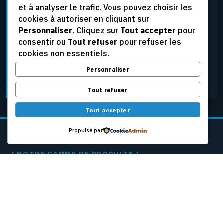
et à analyser le trafic. Vous pouvez choisir les
élevées, aux tensions extrêmes et aux conditions
cookies à autoriser en cliquant sur
d’exploitation les plus rigoureuses, tout en assurant
Personnaliser
. Cliquez sur
Tout accepter
pour
une fiabilité constante.
consentir ou
Tout refuser
pour refuser les
cookies non essentiels.
Personnaliser
DEMANDER UNE SOUMISSION
Tout refuser
Tout accepter
Propulsé par
[ NOTRE GAMME DE PRODUITS ]
CÂBLES PASSEURS
POUR MACHINES
À PAPIER