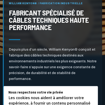
WILLIAM KENYON® / FABRICATION INDUSTRIELLE
FABRICANT SPÉCIALISÉ DE
CÂBLES TECHNIQUES HAUTE
PERFORMANCE
Depuis plus d’un siècle, William Kenyon® conçoit et
fabrique des câbles techniques destinés aux
environnements industriels les plus exigeants. Notre
savoir-faire s’appuie sur une exigence constante de
précision, de durabilité et de stabilité de
performance.
Nous respectons votre vie privée
Pensés pour l’industrie des pâtes et papiers ainsi que
Les cookies nous aident à améliorer votre
pour d’autres applications industrielles critiques, nos
expérience, à fournir un contenu personnalisé
câbles sont développés pour résister aux vitesses