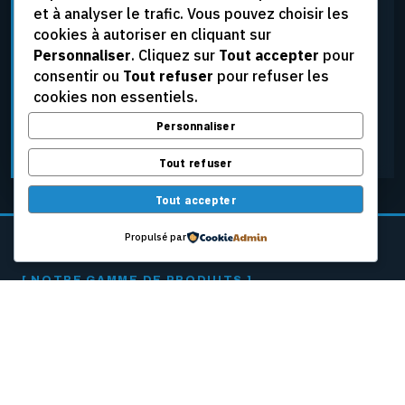
et à analyser le trafic. Vous pouvez choisir les
élevées, aux tensions extrêmes et aux conditions
cookies à autoriser en cliquant sur
d’exploitation les plus rigoureuses, tout en assurant
Personnaliser
. Cliquez sur
Tout accepter
pour
une fiabilité constante.
consentir ou
Tout refuser
pour refuser les
cookies non essentiels.
Personnaliser
DEMANDER UNE SOUMISSION
Tout refuser
Tout accepter
Propulsé par
[ NOTRE GAMME DE PRODUITS ]
CÂBLES PASSEURS
POUR MACHINES
À PAPIER