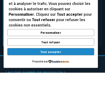
et à analyser le trafic. Vous pouvez choisir les
élevées, aux tensions extrêmes et aux conditions
cookies à autoriser en cliquant sur
d’exploitation les plus rigoureuses, tout en assurant
Personnaliser
. Cliquez sur
Tout accepter
pour
une fiabilité constante.
consentir ou
Tout refuser
pour refuser les
cookies non essentiels.
Personnaliser
DEMANDER UNE SOUMISSION
Tout refuser
Tout accepter
Propulsé par
[ NOTRE GAMME DE PRODUITS ]
CÂBLES PASSEURS
POUR MACHINES
À PAPIER