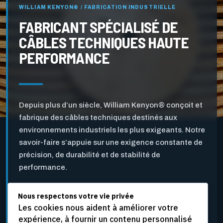
WILLIAM KENYON® / FABRICATION INDUSTRIELLE
FABRICANT SPÉCIALISÉ DE
CÂBLES TECHNIQUES HAUTE
PERFORMANCE
Depuis plus d’un siècle, William Kenyon® conçoit et
fabrique des câbles techniques destinés aux
environnements industriels les plus exigeants. Notre
savoir-faire s’appuie sur une exigence constante de
précision, de durabilité et de stabilité de
performance.
Nous respectons votre vie privée
Pensés pour l’industrie des pâtes et papiers ainsi que
Les cookies nous aident à améliorer votre
pour d’autres applications industrielles critiques, nos
expérience, à fournir un contenu personnalisé
câbles sont développés pour résister aux vitesses