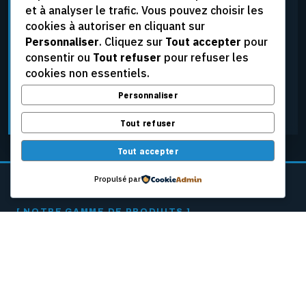
et à analyser le trafic. Vous pouvez choisir les
élevées, aux tensions extrêmes et aux conditions
cookies à autoriser en cliquant sur
d’exploitation les plus rigoureuses, tout en assurant
Personnaliser
. Cliquez sur
Tout accepter
pour
une fiabilité constante.
consentir ou
Tout refuser
pour refuser les
cookies non essentiels.
Personnaliser
DEMANDER UNE SOUMISSION
Tout refuser
Tout accepter
Propulsé par
[ NOTRE GAMME DE PRODUITS ]
CÂBLES PASSEURS
POUR MACHINES
À PAPIER