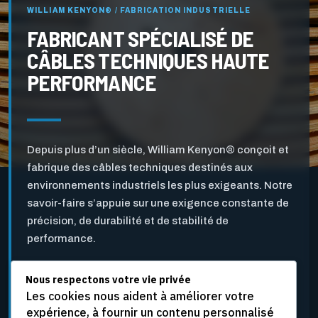
WILLIAM KENYON® / FABRICATION INDUSTRIELLE
FABRICANT SPÉCIALISÉ DE
CÂBLES TECHNIQUES HAUTE
PERFORMANCE
Depuis plus d’un siècle, William Kenyon® conçoit et
fabrique des câbles techniques destinés aux
environnements industriels les plus exigeants. Notre
savoir-faire s’appuie sur une exigence constante de
précision, de durabilité et de stabilité de
performance.
Nous respectons votre vie privée
Pensés pour l’industrie des pâtes et papiers ainsi que
Les cookies nous aident à améliorer votre
pour d’autres applications industrielles critiques, nos
expérience, à fournir un contenu personnalisé
câbles sont développés pour résister aux vitesses