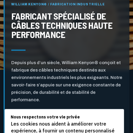
WILLIAM KENYON® / FABRICATION INDUSTRIELLE
FABRICANT SPÉCIALISÉ DE
CÂBLES TECHNIQUES HAUTE
PERFORMANCE
Depuis plus d’un siècle, William Kenyon® conçoit et
fabrique des câbles techniques destinés aux
environnements industriels les plus exigeants. Notre
savoir-faire s’appuie sur une exigence constante de
précision, de durabilité et de stabilité de
performance.
Nous respectons votre vie privée
Pensés pour l’industrie des pâtes et papiers ainsi que
Les cookies nous aident à améliorer votre
pour d’autres applications industrielles critiques, nos
expérience, à fournir un contenu personnalisé
câbles sont développés pour résister aux vitesses