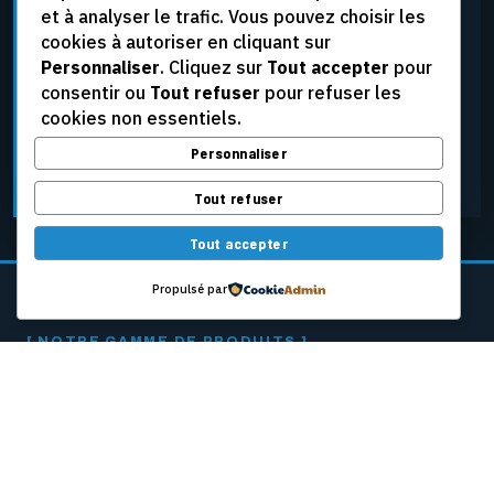
et à analyser le trafic. Vous pouvez choisir les
élevées, aux tensions extrêmes et aux conditions
cookies à autoriser en cliquant sur
d’exploitation les plus rigoureuses, tout en assurant
Personnaliser
. Cliquez sur
Tout accepter
pour
une fiabilité constante.
consentir ou
Tout refuser
pour refuser les
cookies non essentiels.
Personnaliser
DEMANDER UNE SOUMISSION
Tout refuser
Tout accepter
Propulsé par
[ NOTRE GAMME DE PRODUITS ]
CÂBLES PASSEURS
POUR MACHINES
À PAPIER